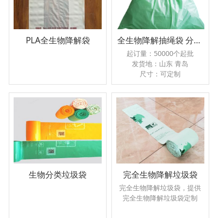
PLA全生物降解袋
全生物降解抽绳袋 分类拉绳垃圾袋厂家
起订量：50000个起批
发货地：山东 青岛
尺寸：可定制
加印LOGO：是
日生产量：30吨
耐承重度：强
工艺：热切,胶印
贸易属性:内贸+外贸
品牌：周氏塑料
是否跨境出口专供货源：是
生物分类垃圾袋
完全生物降解垃圾袋
完全生物降解垃圾袋，提供
完全生物降解垃圾袋定制