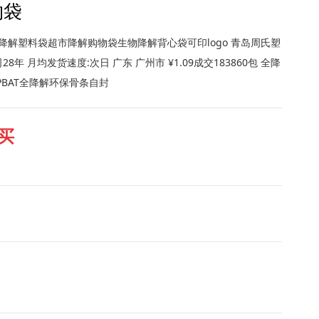
物袋
可降解塑料袋超市降解购物袋生物降解背心袋可印logo 青岛周氏塑
8年 月均发货速度:次日 广东 广州市 ¥1.09成交183860包 全降
+PBAT全降解环保骨条自封
买